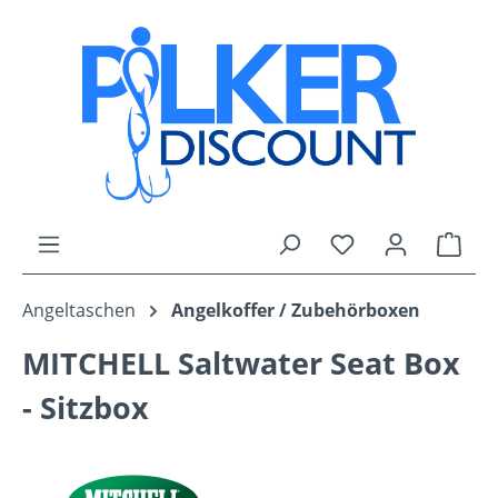
Zum Hauptinhalt springen
Du hast 0 Produk
Ware
Angeltaschen
Angelkoffer / Zubehörboxen
MITCHELL Saltwater Seat Box
- Sitzbox