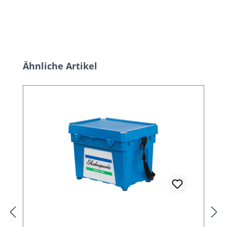
Produktgalerie überspringen
Ähnliche Artikel