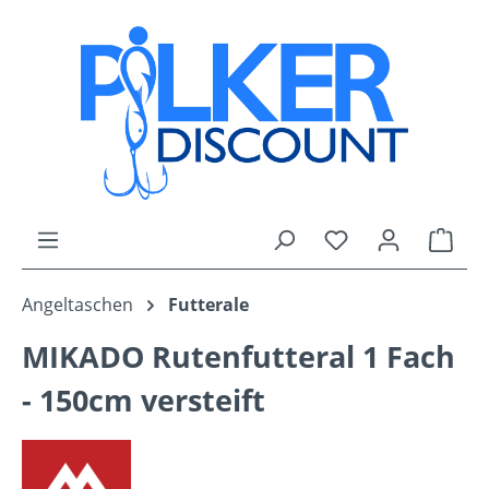
Zum Hauptinhalt springen
Du hast 0 Produk
Ware
Angeltaschen
Futterale
MIKADO Rutenfutteral 1 Fach
- 150cm versteift