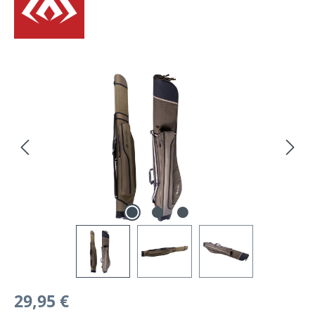
Bildergalerie überspringen
Regulärer Preis:
29,95 €