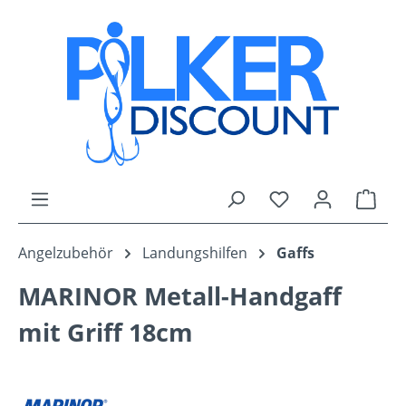
Zum Hauptinhalt springen
Du hast 0 Produk
Ware
Angelzubehör
Landungshilfen
Gaffs
MARINOR Metall-Handgaff
mit Griff 18cm