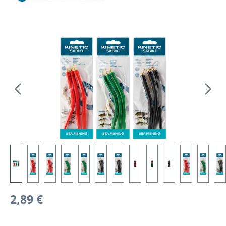
Bildergalerie überspringen
Regulärer Preis:
2,89 €