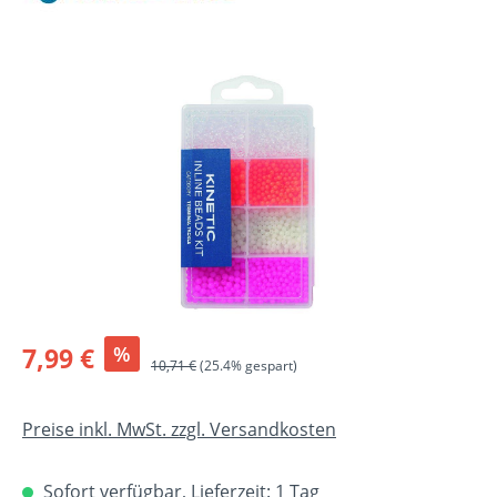
Bildergalerie überspringen
Verkaufspreis:
7,99 €
%
Regulärer Preis:
10,71 €
(25.4% gespart)
Preise inkl. MwSt. zzgl. Versandkosten
Sofort verfügbar, Lieferzeit: 1 Tag