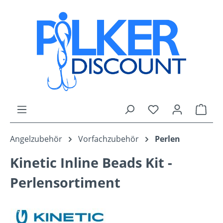
Zum Hauptinhalt springen
Du hast 0 Produk
Ware
Angelzubehör
Vorfachzubehör
Perlen
Kinetic Inline Beads Kit -
Perlensortiment