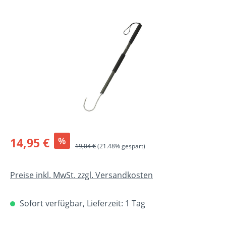
Bildergalerie überspringen
Verkaufspreis:
14,95 €
%
Regulärer Preis:
19,04 €
(21.48% gespart)
Preise inkl. MwSt. zzgl. Versandkosten
Sofort verfügbar, Lieferzeit: 1 Tag