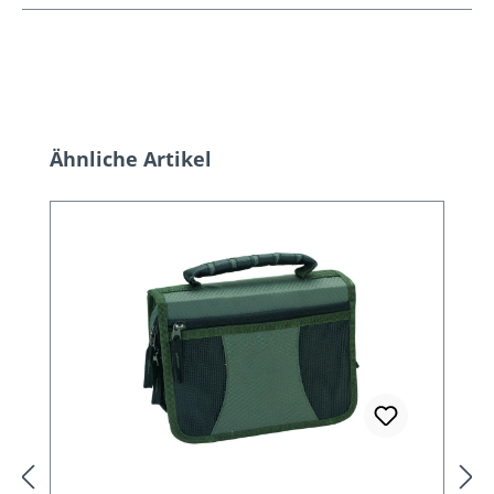
Produktgalerie überspringen
Ähnliche Artikel