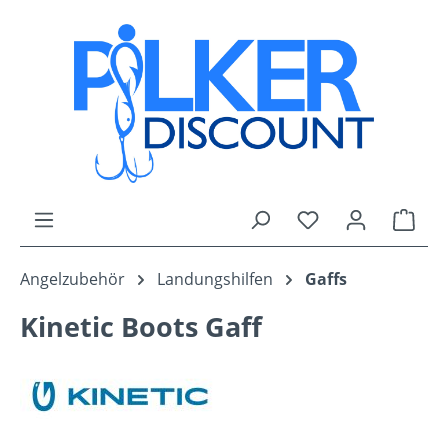
Zum Hauptinhalt springen
Du hast 0 Produk
Ware
Angelzubehör
Landungshilfen
Gaffs
Kinetic Boots Gaff