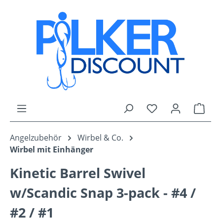
Zum Hauptinhalt springen
Du hast 0 Produk
Ware
Angelzubehör
Wirbel & Co.
Wirbel mit Einhänger
Kinetic Barrel Swivel
w/Scandic Snap 3-pack - #4 /
#2 / #1