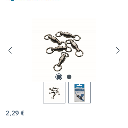
Bildergalerie überspringen
Regulärer Preis:
2,29 €