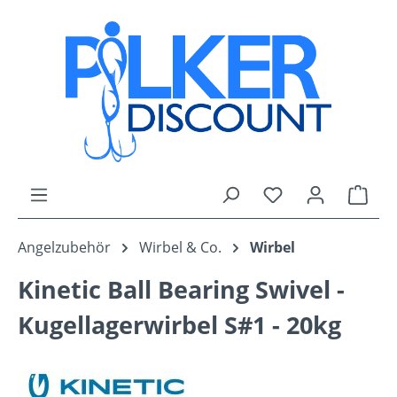
Zum Hauptinhalt springen
Du hast 0 Produk
Ware
Angelzubehör
Wirbel & Co.
Wirbel
Kinetic Ball Bearing Swivel -
Kugellagerwirbel S#1 - 20kg