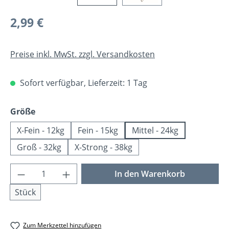
Regulärer Preis:
2,99 €
Preise inkl. MwSt. zzgl. Versandkosten
Sofort verfügbar, Lieferzeit: 1 Tag
auswählen
Größe
X-Fein - 12kg
Fein - 15kg
Mittel - 24kg
Groß - 32kg
X-Strong - 38kg
Produkt Anzahl: Gib den gewünschten Wer
In den Warenkorb
Stück
Zum Merkzettel hinzufügen