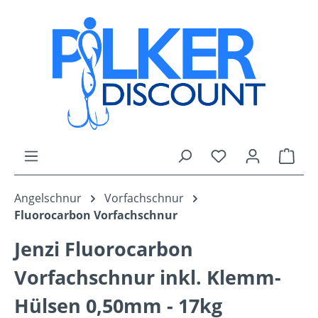
Zum Hauptinhalt springen
Du hast 0 Produk
Ware
Angelschnur
Vorfachschnur
Fluorocarbon Vorfachschnur
Jenzi Fluorocarbon
Vorfachschnur inkl. Klemm-
Hülsen 0,50mm - 17kg