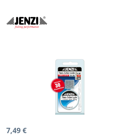
Bildergalerie überspringen
Regulärer Preis:
7,49 €