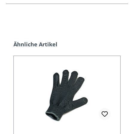
Produktgalerie überspringen
Ähnliche Artikel