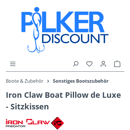
Zum Hauptinhalt springen
Du hast 0 Produk
Ware
Boote & Zubehör
Sonstiges Bootszubehör
Iron Claw Boat Pillow de Luxe
- Sitzkissen