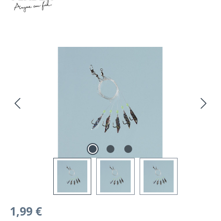
Bildergalerie überspringen
Regulärer Preis:
1,99 €