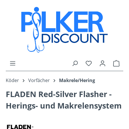
Zum Hauptinhalt springen
Du hast 0 Produk
Ware
Köder
Vorfächer
Makrele/Hering
FLADEN Red-Silver Flasher -
Herings- und Makrelensystem