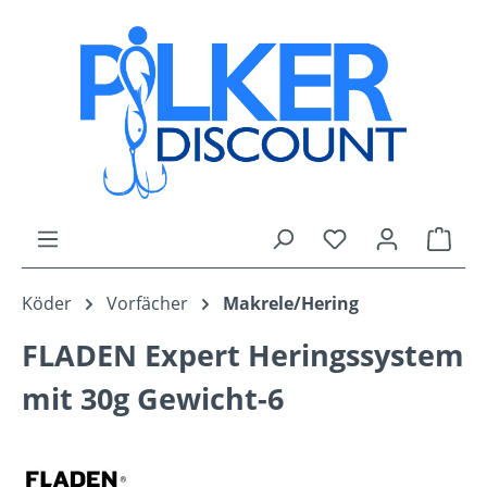
Zum Hauptinhalt springen
Du hast 0 Produk
Ware
Köder
Vorfächer
Makrele/Hering
FLADEN Expert Heringssystem
mit 30g Gewicht-6