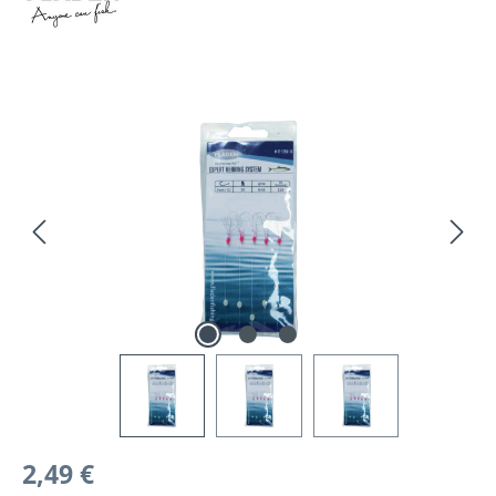
Bildergalerie überspringen
Regulärer Preis:
2,49 €