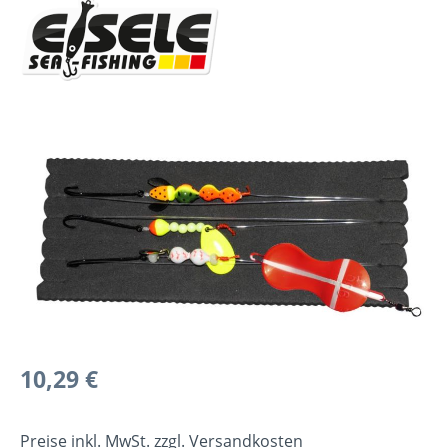
Bildergalerie überspringen
Regulärer Preis:
10,29 €
Preise inkl. MwSt. zzgl. Versandkosten