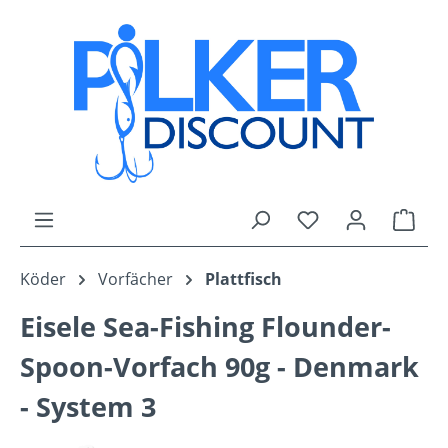
Zum Hauptinhalt springen
Du hast 0 Produk
Ware
Köder
Vorfächer
Plattfisch
Eisele Sea-Fishing Flounder-
Spoon-Vorfach 90g - Denmark
- System 3