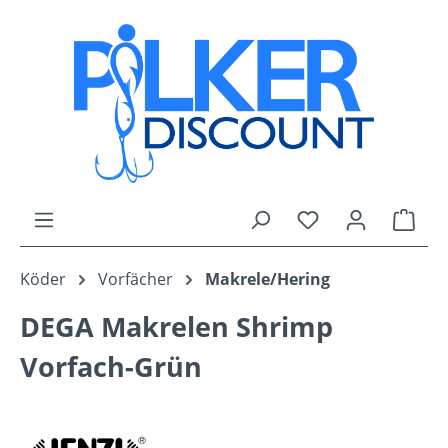
Zum Hauptinhalt springen
Du hast 0 Produk
Ware
Köder
Vorfächer
Makrele/Hering
DEGA Makrelen Shrimp
Vorfach-Grün