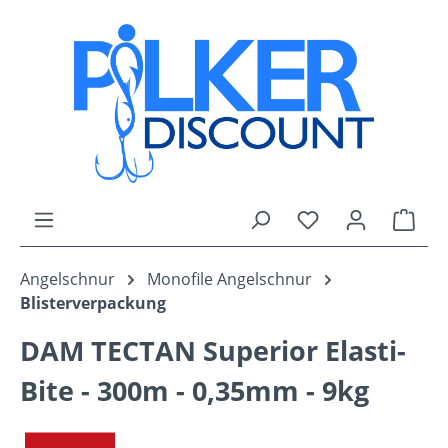
Zum Hauptinhalt springen
Du hast 0 Produk
Ware
Angelschnur
Monofile Angelschnur
Blisterverpackung
DAM TECTAN Superior Elasti-
Bite - 300m - 0,35mm - 9kg