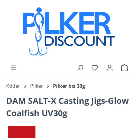
Zum Hauptinhalt springen
Du hast 0 Produk
Ware
Köder
Pilker
Pilker bis 30g
DAM SALT-X Casting Jigs-Glow
Coalfish UV30g