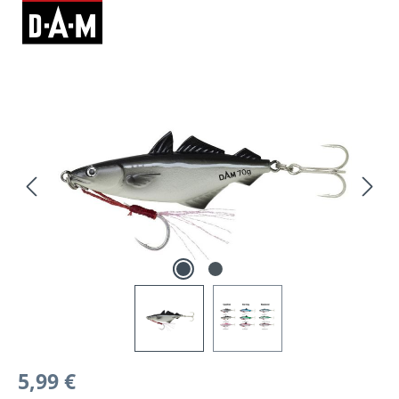
Bildergalerie überspringen
Regulärer Preis:
5,99 €