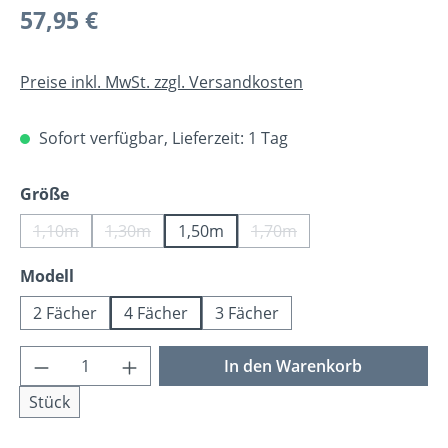
Regulärer Preis:
57,95 €
Preise inkl. MwSt. zzgl. Versandkosten
Sofort verfügbar, Lieferzeit: 1 Tag
auswählen
Größe
1,10m
1,30m
1,50m
1,70m
(Diese Option ist zurzeit nicht verfügbar.)
(Diese Option ist zurzeit nicht verfügbar.)
(Diese Option ist zurzeit n
auswählen
Modell
2 Fächer
4 Fächer
3 Fächer
Produkt Anzahl: Gib den gewünschten Wer
In den Warenkorb
Stück