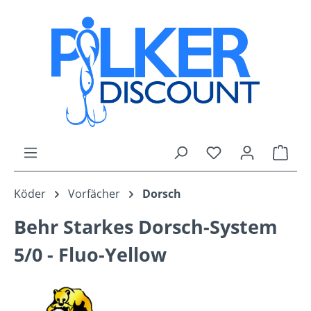
Zum Hauptinhalt springen
Du hast 0 Produk
Ware
Köder
Vorfächer
Dorsch
Behr Starkes Dorsch-System
5/0 - Fluo-Yellow