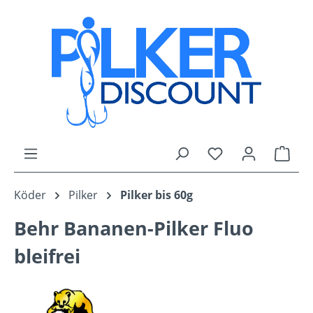
Zum Hauptinhalt springen
Du hast 0 Produk
Ware
Köder
Pilker
Pilker bis 60g
Behr Bananen-Pilker Fluo
bleifrei