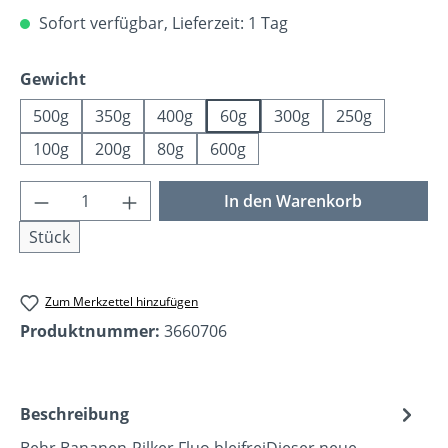
Sofort verfügbar, Lieferzeit: 1 Tag
auswählen
Gewicht
500g
350g
400g
60g
300g
250g
100g
200g
80g
600g
Produkt Anzahl: Gib den gewünschten Wer
In den Warenkorb
Stück
Zum Merkzettel hinzufügen
Produktnummer:
3660706
Beschreibung
Behr Bananen-Pilker Fluo bleifreiDieser neue