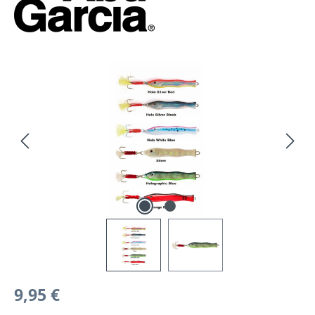
Bildergalerie überspringen
Regulärer Preis:
9,95 €