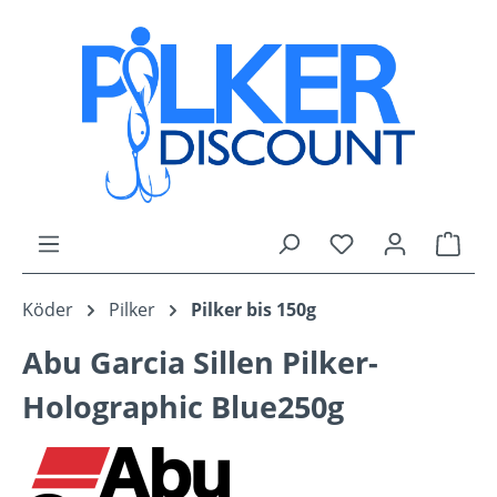
Zum Hauptinhalt springen
Du hast 0 Produk
Ware
Köder
Pilker
Pilker bis 150g
Abu Garcia Sillen Pilker-
Holographic Blue250g