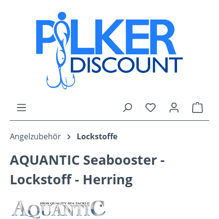
Zum Hauptinhalt springen
Du hast 0 Produk
Ware
Angelzubehör
Lockstoffe
AQUANTIC Seabooster -
Lockstoff - Herring