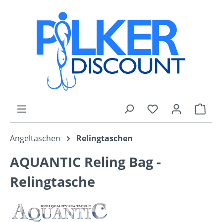
Zum Hauptinhalt springen
Du hast 0 Produk
Ware
Angeltaschen
Relingtaschen
AQUANTIC Reling Bag -
Relingtasche