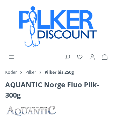
Zum Hauptinhalt springen
Du hast 0 Produk
Ware
Köder
Pilker
Pilker bis 250g
AQUANTIC Norge Fluo Pilk-
300g