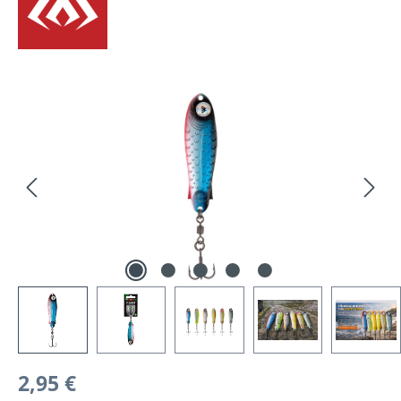
Bildergalerie überspringen
Regulärer Preis:
2,95 €