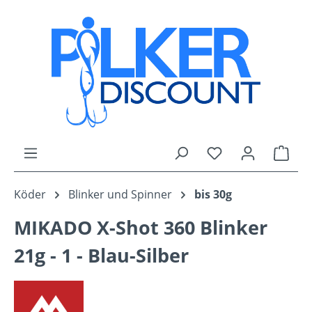
Zum Hauptinhalt springen
Du hast 0 Produk
Ware
Köder
Blinker und Spinner
bis 30g
MIKADO X-Shot 360 Blinker
21g - 1 - Blau-Silber