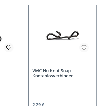
VMC No Knot Snap -
Knotenlosverbinder
Regulärer Preis:
2,29 €