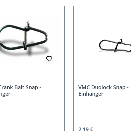
rank Bait Snap -
VMC Duolock Snap -
nger
Einhänger
rer Preis:
Regulärer Preis:
2,19 €