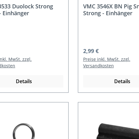
533 Duolock Strong
VMC 3546X BN Pig S
- Einhänger
Strong - Einhänger
rer Preis:
Regulärer Preis:
2,99 €
inkl. MwSt. zzgl.
Preise inkl. MwSt. zzgl.
dkosten
Versandkosten
Details
Details