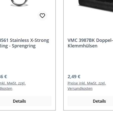
561 Stainless X-Strong
VMC 3987BK Doppel-
Ring - Sprengring
Klemmhülsen
rer Preis:
Regulärer Preis:
86 €
2,49 €
inkl. MwSt. zzgl.
Preise inkl. MwSt. zzgl.
dkosten
Versandkosten
Details
Details