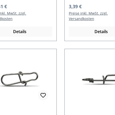
rer Preis:
Regulärer Preis:
51 €
3,39 €
inkl. MwSt. zzgl.
Preise inkl. MwSt. zzgl.
dkosten
Versandkosten
Details
Details