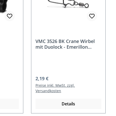
VMC 3526 BK Crane Wirbel
mit Duolock - Emerillon
Rolling+Duolock
Regulärer Preis:
2,19 €
Preise inkl. MwSt. zzgl.
Versandkosten
Details