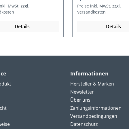
inkl. MwSt. zzgl.
Preise inkl. MwSt. zzgl.
dkosten
Versandkosten
Details
Details
ice
Informationen
odukt
Hersteller & Marken
Newsletter
Über uns
cht
Zahlungsinformationen
Versandbedingungen
weise
Datenschutz