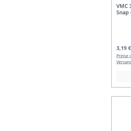
VMC 3
Snap 
Regulä
3,19 €
Preise 
Versan