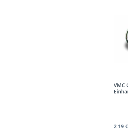
VMC C
Einhä
Regulä
2,19 €