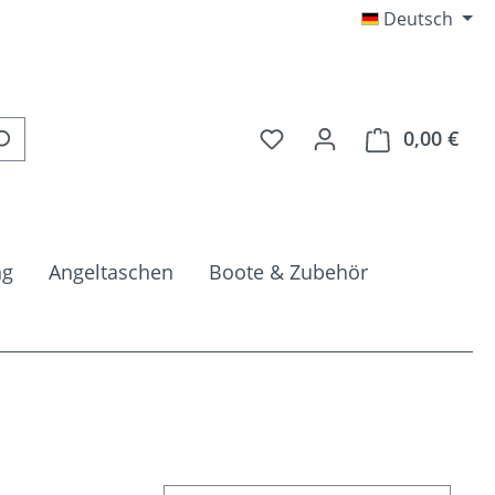
Deutsch
Du hast 0 Produkte auf 
0,00 €
Ware
ng
Angeltaschen
Boote & Zubehör