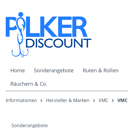
m Hauptinhalt springen
Zur Suche springen
Zur Hauptnavigation springen
Home
Sonderangebote
Ruten & Rollen
Räuchern & Co.
Informationen
Hersteller & Marken
VMC
VMC 
Sonderangebote