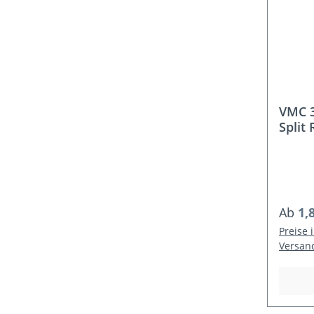
VMC 3
Split 
Regulä
Ab
1,
Preise 
Versan