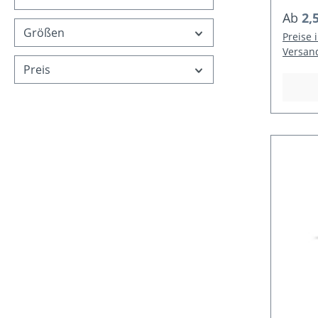
Regulä
Ab
2,
Größen
Preise 
Versan
Preis