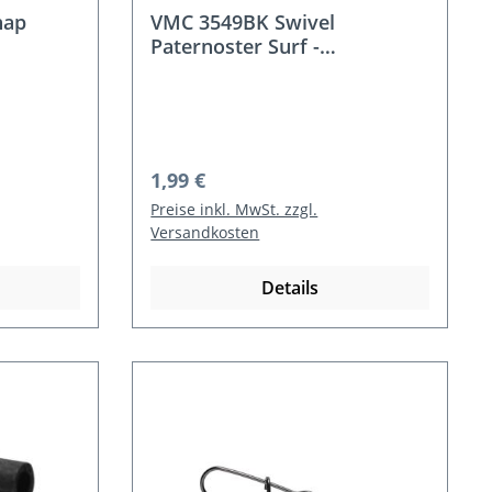
nap
VMC 3549BK Swivel
Paternoster Surf -
Kreuzwirbel
Regulärer Preis:
1,99 €
Preise inkl. MwSt. zzgl.
Versandkosten
Details